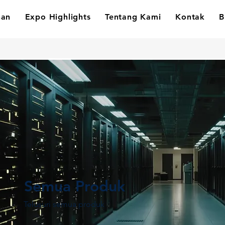
nan
Expo Highlights
Tentang Kami
Kontak
B
Semua Produk
Telusuri semua produk