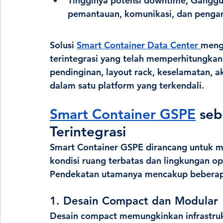
Tingginya potensi downtime, 
Ganggua
pemantauan, komunikasi, dan pengam
Solusi 
Smart Container Data Center 
mengh
terintegrasi yang telah memperhitungkan k
pendinginan, layout rack, keselamatan, a
dalam satu platform yang terkendali.
Smart Container GSPE
 seb
Terintegrasi
Smart Container GSPE dirancang untuk m
kondisi ruang terbatas dan lingkungan op
Pendekatan utamanya mencakup beberapa 
1. Desain Compact dan Modular
Desain compact memungkinkan infrastrukt