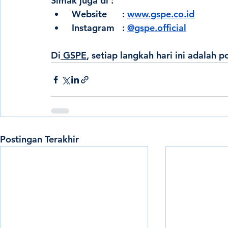
Simak juga di :
 Website      : 
www.gspe.co.id
 Instagram   : 
@gspe.official
Di
 GSPE
, setiap langkah hari ini adalah 
po
Postingan Terakhir